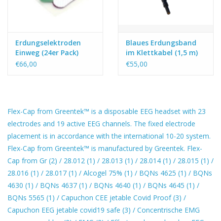
Erdungselektroden
Blaues Erdungsband
Einweg (24er Pack)
im Klettkabel (1,5 m)
€66,00
€55,00
Flex-Cap from Greentek™ is a disposable EEG headset with 23
electrodes and 19 active EEG channels. The fixed electrode
placement is in accordance with the international 10-20 system.
Flex-Cap from Greentek™ is manufactured by Greentek. Flex-
Cap from Gr
(2)
/
28.012
(1)
/
28.013
(1)
/
28.014
(1)
/
28.015
(1)
/
28.016
(1)
/
28.017
(1)
/
Alcogel 75%
(1)
/
BQNs 4625
(1)
/
BQNs
4630
(1)
/
BQNs 4637
(1)
/
BQNs 4640
(1)
/
BQNs 4645
(1)
/
BQNs 5565
(1)
/
Capuchon CEE jetable Covid Proof
(3)
/
Capuchon EEG jetable covid19 safe
(3)
/
Concentrische EMG