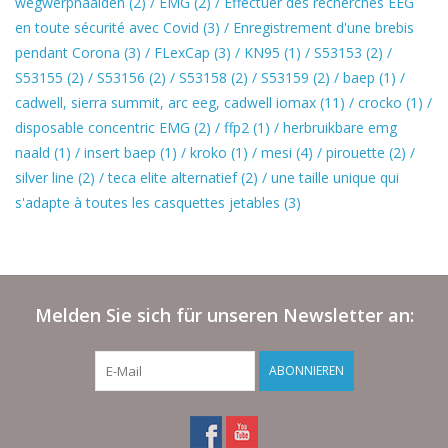
wegwerpnaalden
(2)
/
EMG
(2)
/
Effectuer des recherches EEG
en toute sécurité avec Covid
(3)
/
Enregistrement d'une brebis
pendant Corona
(3)
/
FLexCap
(3)
/
KN95
(1)
/
S53153
(2)
/
S53155
(2)
/
S53156
(2)
/
S53158
(2)
/
S53159
(2)
/
baep
(1)
/
cadwell, sierra summit, arc eeg, cadwell iomax
(11)
/
crocko
(1)
/
disposable concentric EMG
(2)
/
ffp2
(1)
/
herbruikbare emg
naald
(1)
/
insert baep
(1)
/
kroko
(1)
/
mesi
(4)
/
pirouette
(2)
/
silver line
(2)
/
teca elite alternatief
(2)
/
une taille unique qui
s'adapte à toutes les casquettes jetables
(3)
Melden Sie sich für unseren Newsletter an:
ABONNIEREN