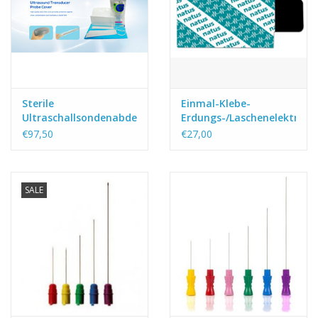
Sterile
Einmal-Klebe-
Ultraschallsondenabdeckung
Erdungs-/Laschenelektrode
22 x 32 mm
€97,50
€27,00
SALE