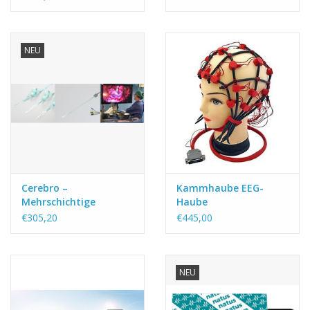
Stück)
NEU
Cerebro –
Kammhaube EEG-
Mehrschichtige
Haube
kortikale Elektrode
€305,20
€445,00
NEU