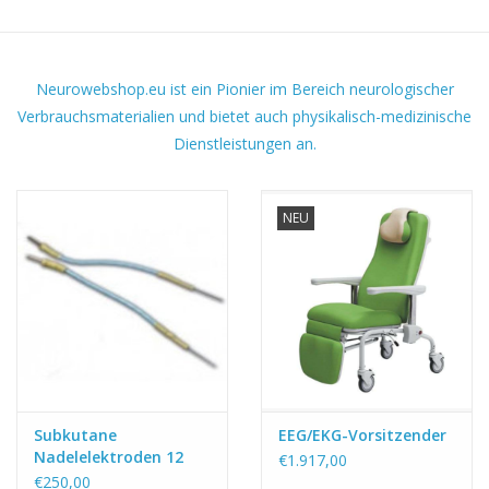
Neurowebshop.eu ist ein Pionier im Bereich neurologischer
Verbrauchsmaterialien und bietet auch physikalisch-medizinische
Dienstleistungen an.
NEU
Subkutane
EEG/EKG-Vorsitzender
Nadelelektroden 12
€1.917,00
mm (Packung mit 250
€250,00