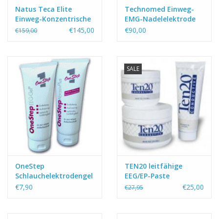
Natus Teca Elite
Technomed Einweg-
Einweg-Konzentrische
EMG-Nadelelektrode
Nadelelektrode
„Silberlinie“ (25er-
€145,00
€90,00
€159,00
Packung)
SALE
OneStep
TEN20 leitfähige
Schlauchelektrodengel
EEG/EP-Paste
leitfähig und abrasiv
€7,90
€25,00
€27,95
oder AbrasivPlus