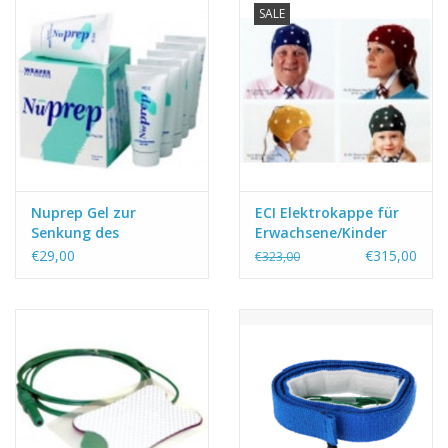
SALE
Nuprep Gel zur
ECI Elektrokappe für
Senkung des
Erwachsene/Kinder
Hautwiderstands
€29,00
€315,00
€323,00