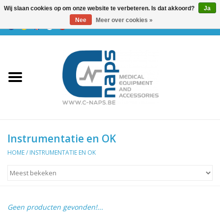
Wij slaan cookies op om onze website te verbeteren. Is dat akkoord?
Ja
Nee
Meer over cookies »
0 Artikelen - €0,00
Home
Toestellen
Supplies
Prijzen & bestellen
Instrumentatie en OK
HOME
/
INSTRUMENTATIE EN OK
Instrumentatie en OK
Merken
Geen producten gevonden!...